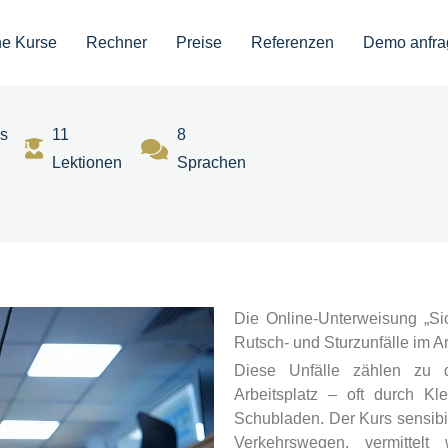
ne Kurse
Rechner
Preise
Referenzen
Demo anfra
rs
11
8
Lektionen
Sprachen
Die Online-Unterweisung „Sic
Rutsch- und Sturzunfälle im 
Diese Unfälle zählen zu 
Arbeitsplatz – oft durch K
Schubladen. Der Kurs sensibil
Verkehrswegen, vermittelt 