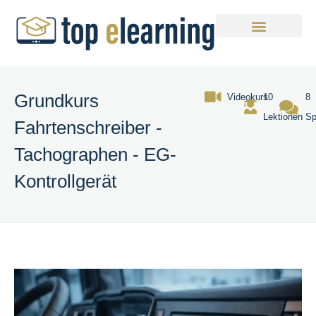
Grundkurs
Videokurs
10
8
Lektionen
Sp
Fahrtenschreiber -
Tachographen - EG-
Kontrollgerät