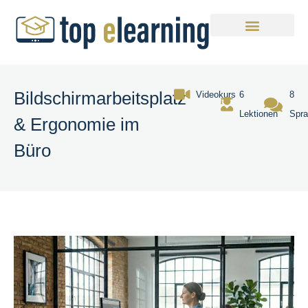
Bildschirmarbeitsplatz
Videokurs
6
8
Lektionen
Spr
& Ergonomie im
Büro