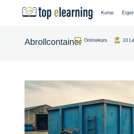
Kurse
Eige
Abrollcontainer
Onlinekurs
10 L