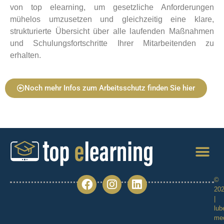
von top elearning, um gesetzliche Anforderungen
mühelos umzusetzen und gleichzeitig eine klare,
strukturierte Übersicht über alle laufenden Maßnahmen
und Schulungsfortschritte Ihrer Mitarbeitenden zu
erhalten.
Noch mehr Infos zum Arbeitsschutz finden Sie hier
©
20
|
lub
me