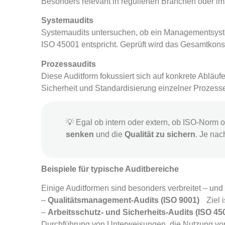
Besonders relevant in regulierten Branchen oder 
Systemaudits
Systemaudits untersuchen, ob ein Managementsyste
ISO 45001 entspricht. Geprüft wird das Gesamtkonst
Prozessaudits
Diese Auditform fokussiert sich auf konkrete Abläufe
Sicherheit und Standardisierung einzelner Prozesse
💡 Egal ob intern oder extern, ob ISO-Norm od
senken
und die
Qualität zu sichern
. Je nac
Beispiele für typische Auditbereiche
Einige Auditformen sind besonders verbreitet – und 
–
Qualitätsmanagement-Audits (ISO 9001)
Ziel i
–
Arbeitsschutz- und Sicherheits-Audits (ISO 45
Durchführung von Unterweisungen, die Nutzung vo