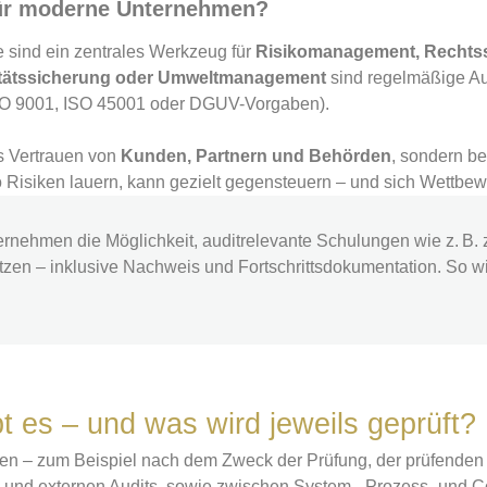
für moderne Unternehmen?
ie sind ein zentrales Werkzeug für
Risikomanagement, Rechtss
litätssicherung oder Umweltmanagement
sind regelmäßige Aud
. ISO 9001, ISO 45001 oder DGUV-Vorgaben).
das Vertrauen von
Kunden, Partnern und Behörden
, sondern b
o Risiken lauern, kann gezielt gegensteuern – und sich Wettbew
nehmen die Möglichkeit, auditrelevante Schulungen wie z. B. zur
tzen – inklusive Nachweis und Fortschrittsdokumentation. So wi
t es – und was wird jeweils geprüft?
ilen – zum Beispiel nach dem Zweck der Prüfung, der prüfende
 und externen Audits, sowie zwischen System-, Prozess- und C